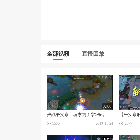
全部视频
直播回放
02:06
决战平安京：玩家为了拿5杀， 差点被噎死！当前版本“射手之王”很轻松
☑
☑
1530
2019-11-24
2677