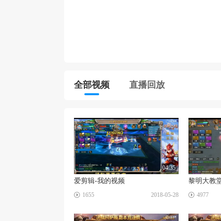
全部视频
直播回放
04:35
爱剪辑-我的视频
黎明大教
☑
☑
1655
2018-05-28
4977