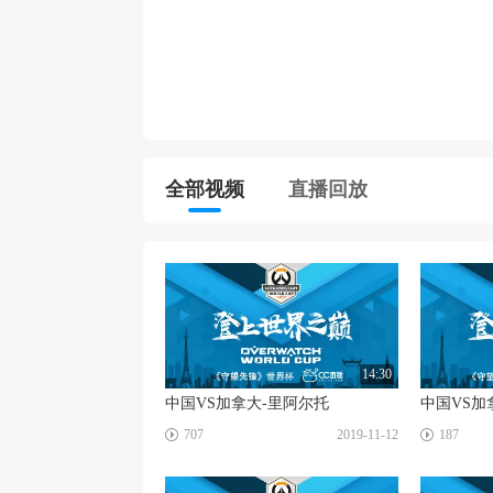
全部视频
直播回放
14:30
中国VS加拿大-里阿尔托
中国VS加
☑
☑
707
2019-11-12
187