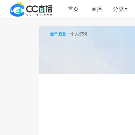
首页
直播
分类
全部直播 >
个人资料