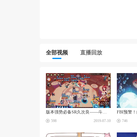
全部视频
直播回放
07:27
版本强势必备SR久次良——斗技向攻略
☑
☑
598
2019-07-10
746