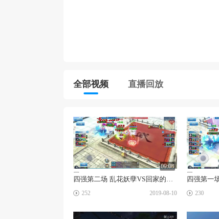
全部视频
直播回放
09:08
☑
☑
四强第二场 乱花妖孽VS回家的诱惑
252
2019-08-10
230