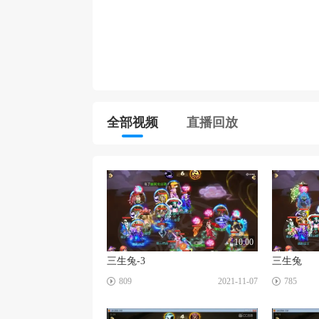
全部视频
直播回放
10:00
三生兔-3
三生兔
☑
☑
809
2021-11-07
785