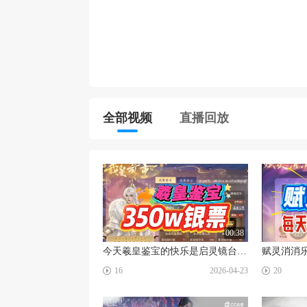
全部视频
直播回放
00:38
今天羲皇鉴宝的快乐是启灵镜台给的
赋灵消消
☑
☑
16
2026-04-23
20