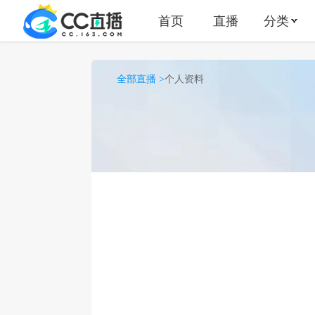
首页
直播
分类
全部直播 >
个人资料