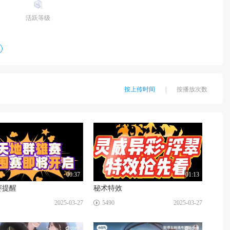
活跃等级
按上传时间
|
按播放次数
00:37
01:13
赛提醒
秘术特效
☑
2025-03-27
5490
2025-03-27