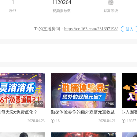
1
1120264
粉丝
视频播放数
财富等级
Ta的直播房间：
https://cc.163.com/231397198
/
进入
01:22
02:06
乐每天6次免费点化？
勘探体验券你的额外双倍元宝收益
1-入围
☑
☑
2026-04-23
18
2026-04-21
16057