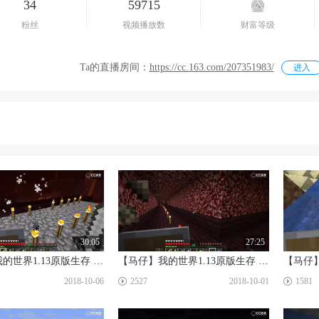
34
59715
粉丝
视频播放数
财富等级
Ta的直播房间：
https://cc.163.com/207351983
/
进入
30:05
27:25
【马仔】我的世界1.13原版生存 #10 烈焰人刷怪塔
【马仔】我的世界1.13原版生存 #9 地狱冒险
☑
☑
2018-10-06
2527
2018-10-01
1581