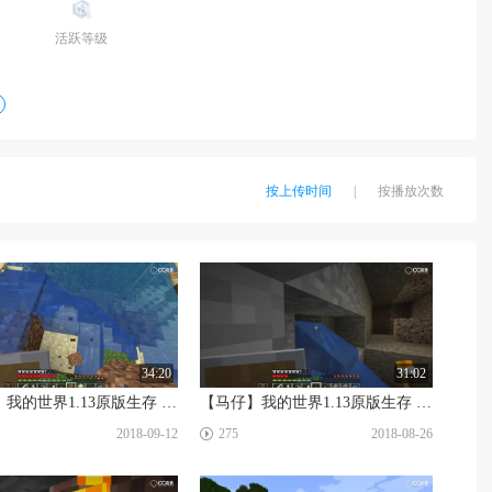
活跃等级
按上传时间
|
按播放次数
34:20
31:02
【马仔】我的世界1.13原版生存 #8 麦克风测试
【马仔】我的世界1.13原版生存 #7 两颗钻石
☑
2018-09-12
275
2018-08-26