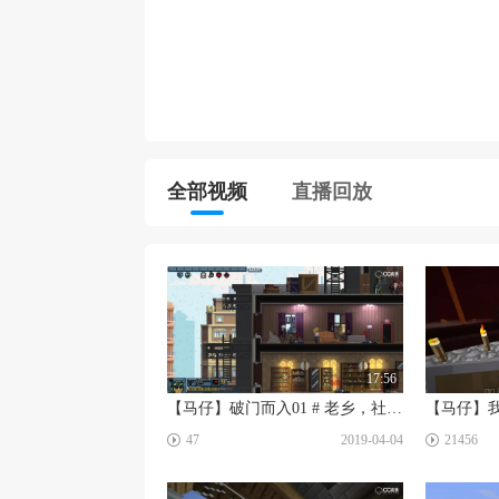
全部视频
直播回放
17:56
【马仔】破门而入01 # 老乡，社区送温暖！
☑
☑
47
2019-04-04
21456