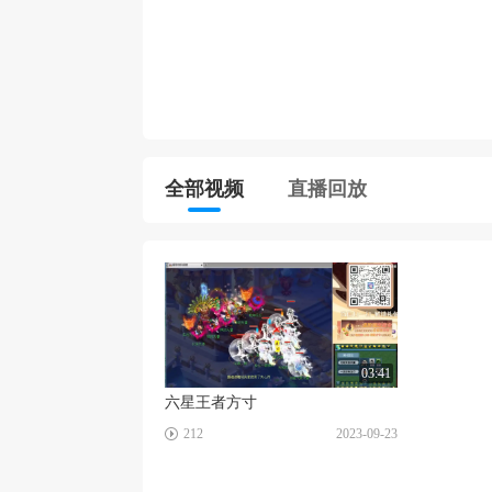
全部视频
直播回放
03:41
六星王者方寸
☑
212
2023-09-23