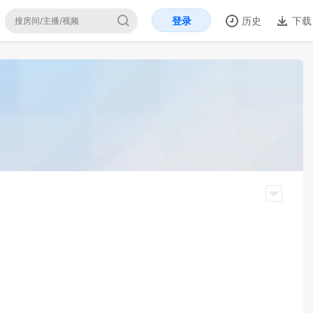
登录
历史
下载