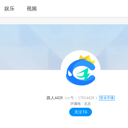
娱乐
视频
路人4428
（cc号：
17014428
）
暂未开播
IP属地：北京
关注TA