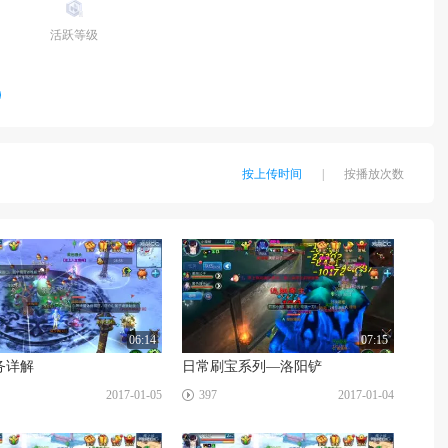
活跃等级
按上传时间
|
按播放次数
06:14
07:15
务详解
日常刷宝系列—洛阳铲
2017-01-05
397
2017-01-04
☑