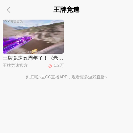
王牌竞速
王牌竞速五周年了！《老 司 机 诱 捕 器》—— ∞ ∞ ∞燃 到 超 速 ∞ ∞ ∞
王牌竞速官方
1.2万
到底啦~去CC直播APP，观看更多游戏直播~