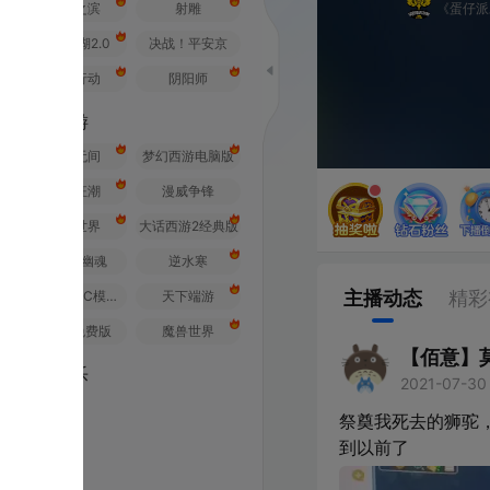
之滨
射雕
《蛋仔派对》全国总决赛
2.0
决战！平安京
行动
阴阳师
游
无间
梦幻西游电脑版
狂潮
漫威争锋
世界
大话西游2经典版
幽魂
逆水寒
主播动态
精彩视频
荒野行动PC模拟器
天下端游
免费版
魔兽世界
【佰意】莫轻舞
乐
2021-07-30 21:01
未知
祭奠我死去的狮驼，好不容易
到以前了