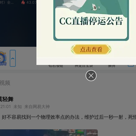
43.0万
9929-Star
1.6万
第五人格赛事
3
包裹
钻石项链
神宠百宝袋
狮搏
横扫千军
如来神掌
神宠合击
圣王现世
战神凯旋
审判者降临
来自网易大神
找到一个物理效率点的办法，维护过后一秒一射，死怪两秒一射
粉丝卡
火箭
超级火箭