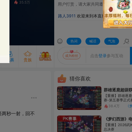
5.5万
⽤户打赏，请⼤家共同遵守、监督。
路人3911
欢迎来到本直播间
热词
喊话
气泡
发送
点击
登录
参与互动
成为粉丝
贵族
猜你喜欢
群雄逐鹿超级联赛S5-常规赛
成为主播的守护即可解锁守护专属气泡
专属的发言气泡，聊天更出众
粉丝团50级及以上解锁
【重播】群雄逐鹿X9精英争霸
赛-第五赛季正式赛
查看粉丝团
开通贵族
开通守护
38.4万
《梦幻西游》电脑版
，回不
《梦幻西游》电脑版
【重播】2026武神坛巅峰赛-
总决赛