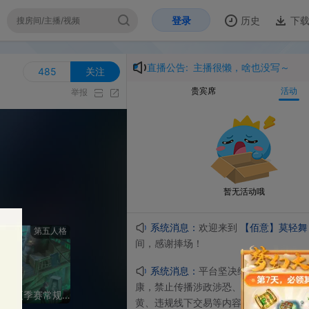
登录
历史
下载
开
直播公告:
主播很懒，啥也没写～
5
关注
贵宾席
活动
举报
暂无活动哦
系统消息：
欢迎来到
【佰意】莫轻舞
的直播
人格
间，感谢捧场！
系统消息：
平台坚决维护⻘少年群体精神⽂明健
康，禁⽌传播涉政涉恐、涉赌涉毒、洗钱诈骗、涉
【重播】2026IVL夏季赛常规赛W9D4
黄、违规线下交易等内容。严禁主播诱导未成年⼈