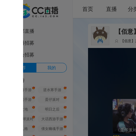
首页
直播
分类
部直播
【佰意】莫轻舞
【佰意】莫轻舞
1
播招募
会招募
荐
我的
游
游手游
逆水寒手游
间手游
蛋仔派对
之地
明日之后
球派对
大话西游手游
人格
倩女幽魂手游