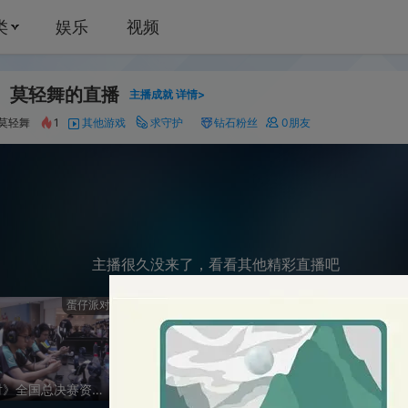
娱乐
视频
的直播
48
主播成就
详情>
其他游戏
求守护
钻石粉丝
0
朋友
主播很久没来了，看看其他精彩直播吧
蛋仔派对
明日之后
第五
《蛋仔派对》全国总决赛资格赛-逃出惊魂夜
换cc时装（回放）