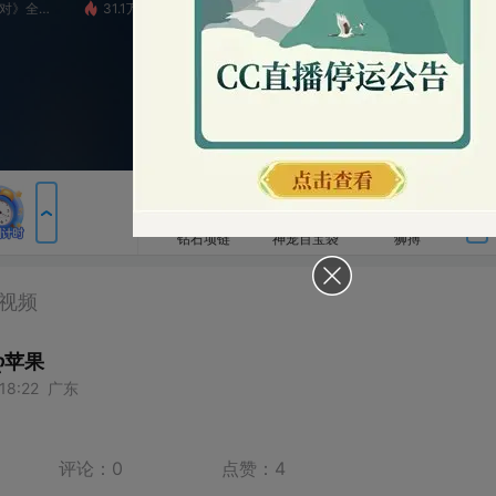
31.1万
9929-Star
5540
第五人格赛事
2
包裹
钻石项链
神宠百宝袋
狮搏
横扫千军
如来神掌
神宠合击
圣王现世
战神凯旋
审判者降临
论：
0
点赞：
4
告白花束
粉丝卡
梦幻金币