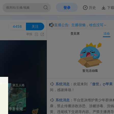
登录
历史
下载
开
直播公告:
主播很懒，啥也没写～
58
关注
贵宾席
活动
举报
暂无活动哦
系统消息：
欢迎来到
『傲世』ღ苹果
的直播
人格
间，感谢捧场！
系统消息：
平台坚决维护⻘少年群体精神⽂明健
康，禁⽌传播涉政涉恐、涉赌涉毒、洗钱诈骗、涉
【重播】2026IVL夏季赛常规赛W9D4
黄、违规线下交易等内容。严禁主播诱导未成年⼈