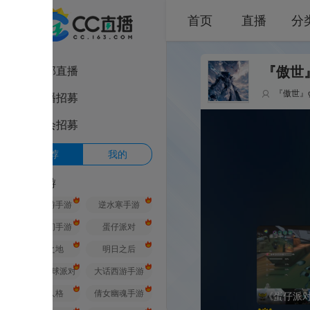
首页
直播
分类
部直播
『傲世』ღ苹果
『傲世』ღ苹果
1
播招募
会招募
荐
我的
游
游手游
逆水寒手游
间手游
蛋仔派对
之地
明日之后
球派对
大话西游手游
人格
倩女幽魂手游