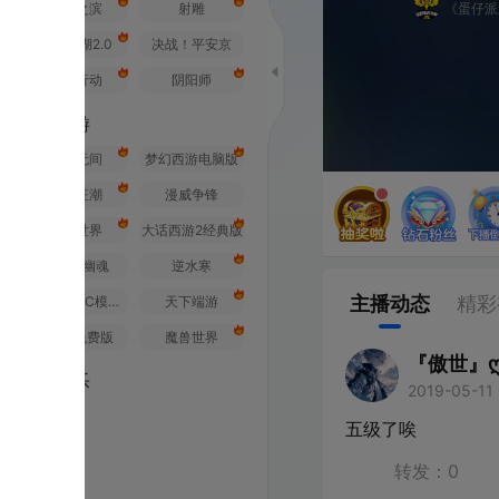
之滨
射雕
《蛋仔派对》全国总决赛
2.0
决战！平安京
行动
阴阳师
游
无间
梦幻西游电脑版
狂潮
漫威争锋
世界
大话西游2经典版
幽魂
逆水寒
主播动态
精彩视频
荒野行动PC模拟器
天下端游
免费版
魔兽世界
『傲世』ღ苹果
乐
2019-05-11 18:22
广东
五级了唉
转发：
0
评