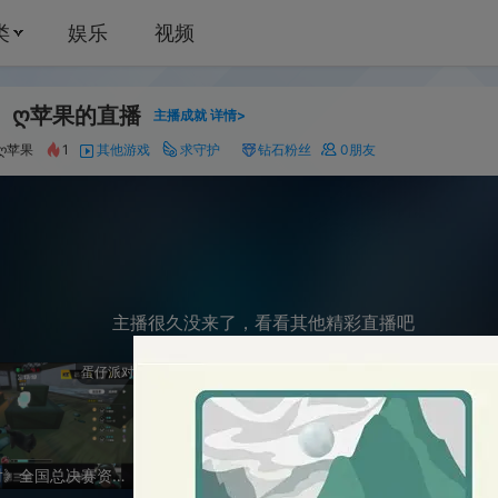
娱乐
视频
的直播
44
主播成就
详情>
其他游戏
求守护
钻石粉丝
0
朋友
主播很久没来了，看看其他精彩直播吧
蛋仔派对
明日之后
第五
《蛋仔派对》全国总决赛资格赛-逃出惊魂夜
换cc时装（回放）