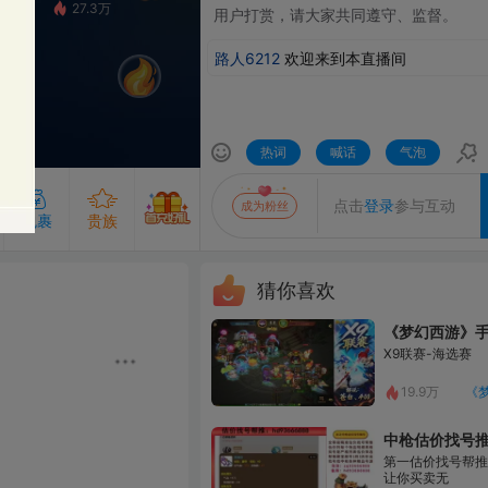
7.3万
⽤户打赏，请⼤家共同遵守、监督。
路人6212
欢迎来到本直播间
热词
喊话
气泡
发送
点击
登录
参与互动
成为粉丝
贵族
猜你喜欢
《梦幻西游》手游赛事
成为主播的守护即可解锁守护专属气泡
专属的发言气泡，聊天更出众
粉丝团50级及以上解锁
X9联赛-海选赛
查看粉丝团
开通贵族
开通守护
19.9万
《梦幻西游》手游
中枪估价找号推号
第一估价找号帮推 物价把控师
让你买卖无