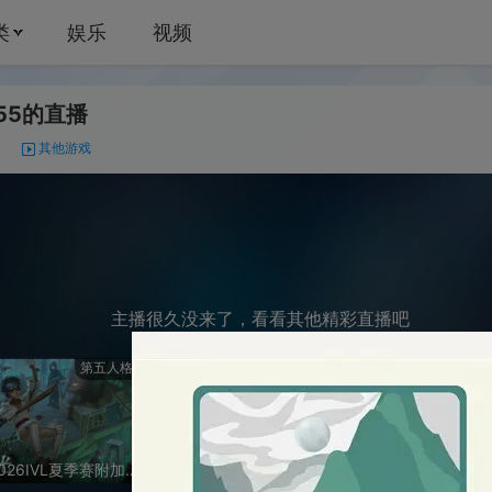
娱乐
视频
播
0
戏
主播很久没来了，看看其他精彩直播吧
第五人格
《梦幻西游》手游
蛋仔
【重播】2026IVL夏季赛附加赛Day1
免费承接所有资源