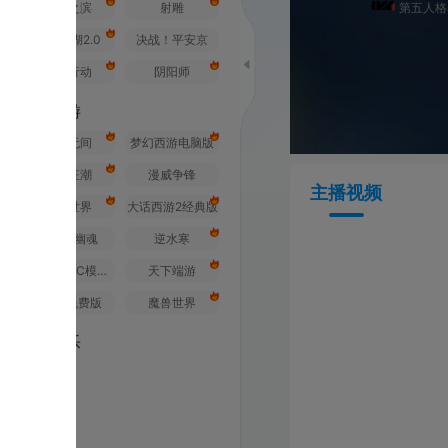
之滨
射雕
第五人格赛事
2.0
决战！平安京
行动
阴阳师
游
无间
梦幻西游电脑版
狂潮
漫威争锋
主播视频
世界
大话西游2经典版
幽魂
逆水寒
荒野行动PC模拟器
天下端游
免费版
魔兽世界
乐