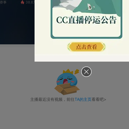
38.8万
☾⋆˖糖莲子
6.3万
《蛋仔派对》全国总决赛
3
播放失败！当前主播不在直播
主播最近没有视频，前往
TA的主页
看看吧>