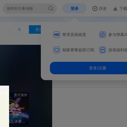
登录
历史
下载
开
直播公告:
主播很懒，啥也没写～
关注
尊享原画画质
参与弹幕/玩法互动
贵宾席
活动
独家赛事超前订阅
游戏福利领不停
暂无贵宾
登录/注册
派对
第三届蛋仔派对全国总决赛巅峰派对决赛