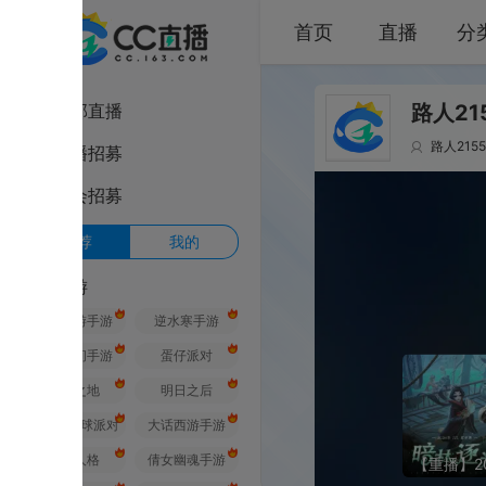
首页
直播
分类
部直播
路人2155的直
路人2155
其他游
播招募
会招募
荐
我的
游
游手游
逆水寒手游
间手游
蛋仔派对
之地
明日之后
球派对
大话西游手游
人格
倩女幽魂手游