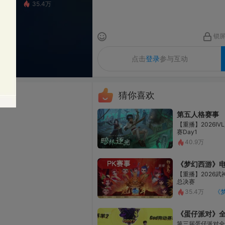
5.4万
锁屏
清屏
发送
点击
登录
参与互动
猜你喜欢
第五人格赛事
【重播】2026IVL夏季赛附加
赛Day1
40.9万
第五人格
《梦幻西游》电脑版
【重播】2026武神坛巅峰赛-
总决赛
35.4万
《梦幻西游》电脑版
《蛋仔派对》全国总决赛
第三届蛋仔派对全国总决赛巅