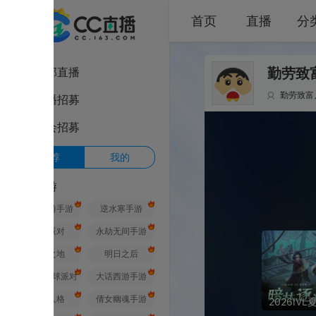
首页
直播
分类
部直播
勤劳致富丿耶的
勤劳致富丿耶
其
播招募
会招募
荐
我的
游
游手游
逆水寒手游
派对
永劫无间手游
之地
明日之后
球派对
大话西游手游
人格
倩女幽魂手游
2026IVL夏季赛附加赛D