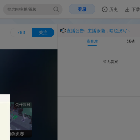
登录
历史
下载
开
直播公告:
主播很懒，啥也没写～
3
关注
贵宾席
活动
暂无贵宾
派对
第三届蛋仔派对全国总决赛巅峰派对决赛