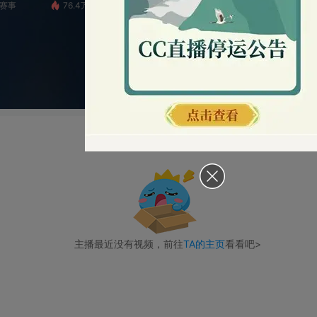
76.4万
小八『傲世』
4.4万
《蛋仔派对》全国总决赛
5
播放失败！当前主播不在直播
主播最近没有视频，前往
TA的主页
看看吧>