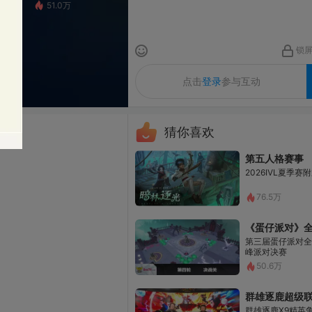
1.0万
锁屏
清屏
发送
点击
登录
参与互动
猜你喜欢
第五人格赛事
2026IVL夏季赛附加赛Day1
76.5万
第五人格
《蛋仔派对》全国总决赛
第三届蛋仔派对全国总决赛巅
峰派对决赛
50.6万
蛋仔派对
群雄逐鹿超级联赛S5-常规赛
群雄逐鹿X9精英争霸赛-第四赛