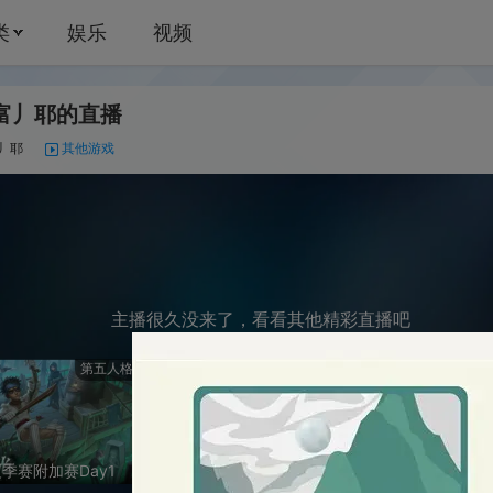
娱乐
视频
直播
76
他游戏
主播很久没来了，看看其他精彩直播吧
第五人格
《梦幻西游》手游
蛋仔
ay1
接蜃境接托管