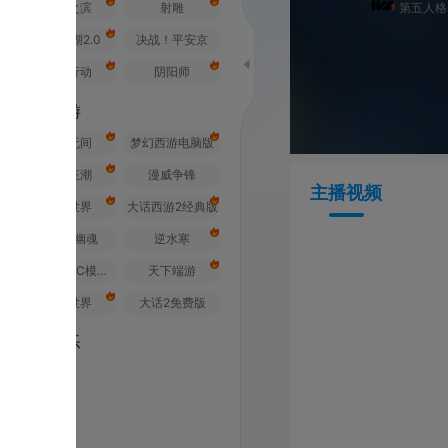
之滨
射雕
第五人格赛事
2.0
决战！平安京
行动
阴阳师
游
无间
梦幻西游电脑版
狂潮
漫威争锋
主播视频
世界
大话西游2经典版
幽魂
逆水寒
荒野行动PC模拟器
天下端游
世界
大话2免费版
乐