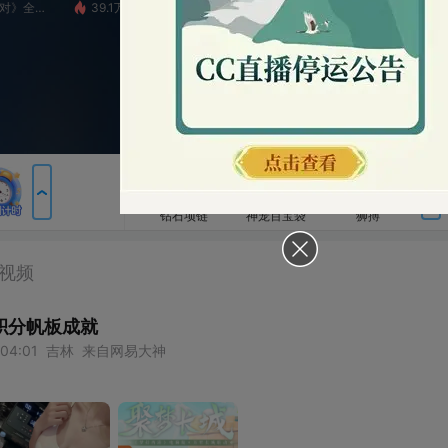
39.1万
9929-Star
9720
群雄逐鹿超级联赛S5-常规赛
4
包裹
钻石项链
神宠百宝袋
狮搏
横扫千军
如来神掌
神宠合击
成就
圣王现世
战神凯旋
审判者降临
来自网易大神
粉丝卡
火箭
超级火箭