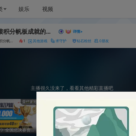
娱乐
视频
蜜瑶：接积分帆板成就的直播
139
详情>
1
其他游戏
求守护
钻石粉丝
0
朋友
主播很久没来了，看看其他精彩直播吧
蛋仔派对
明日之后
《梦幻西游》电
《蛋仔派对》全国总决赛资格赛-逃出惊魂夜
换cc时装（回放）