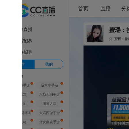
首页
直播
分类
部直播
蜜瑶：接积分帆板成就
播招募
会招募
荐
我的
游
游手游
逆水寒手游
派对
永劫无间手游
之地
明日之后
球派对
大话西游手游
人格
倩女幽魂手游