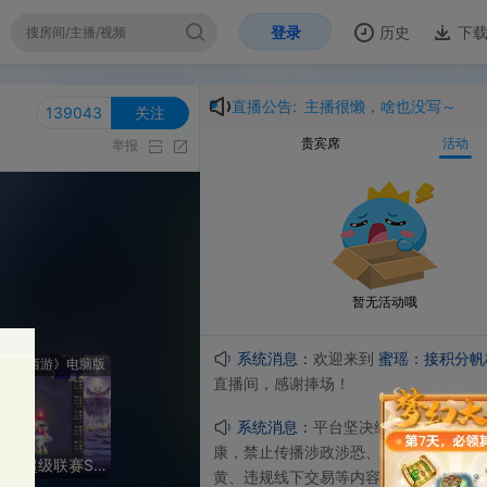
登录
历史
下载
开
直播公告:
主播很懒，啥也没写～
043
关注
贵宾席
活动
举报
暂无活动哦
系统消息：
欢迎来到
蜜瑶：接积分帆板成就
的
脑版
直播间，感谢捧场！
系统消息：
平台坚决维护⻘少年群体精神⽂明健
康，禁⽌传播涉政涉恐、涉赌涉毒、洗钱诈骗、涉
【重播】群雄逐鹿超级联赛S6-常规赛
黄、违规线下交易等内容。严禁主播诱导未成年⼈