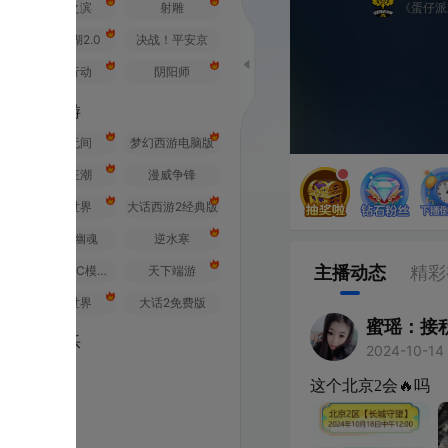
之滨
射雕
《蛋仔派对》全国总决赛
2.0
决战！平安京
行动
阴阳师
游
无间
梦幻西游电脑版
狂潮
漫威争锋
世界
大话西游2经典版
幽魂
逆水寒
主播动态
精彩视频
荒野行动PC模拟器
天下端游
世界
大话2免费版
蜜瑶：接积分帆板
乐
2024-10-14 04:01
吉林
这个北京2会🔥吗