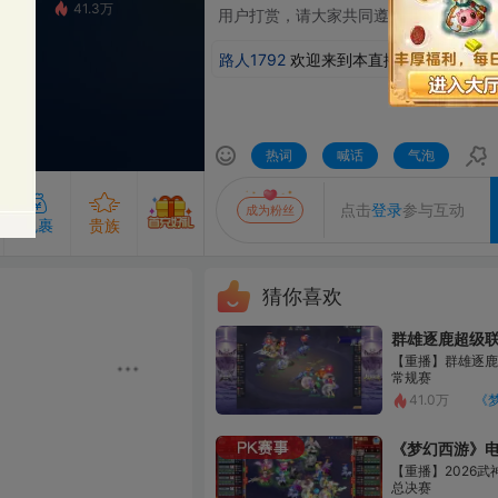
1.3万
⽤户打赏，请⼤家共同遵守、监督。
路人1792
欢迎来到本直播间
热词
喊话
气泡
发送
点击
登录
参与互动
成为粉丝
贵族
猜你喜欢
群雄逐鹿超级联赛S5-常规赛
成为主播的守护即可解锁守护专属气泡
专属的发言气泡，聊天更出众
粉丝团50级及以上解锁
【重播】群雄逐鹿超级联赛S6-
常规赛
查看粉丝团
开通贵族
开通守护
41.0万
《梦幻西游》电脑版
《梦幻西游》电脑版
【重播】2026武神坛巅峰赛-
总决赛