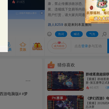
1.9万
康，禁⽌传播涉政涉恐、涉赌涉毒、洗钱诈骗、涉
黄、违规线下交易等内容。严禁主播诱导未成年⼈
⽤户打赏，请⼤家共同遵守、监督。
路人8259
欢迎来到本直播间
热词
喊话
气泡
6JPWU
2026.8.7
发送
点击
登录
参与互动
成为粉丝
贵族
猜你喜欢
群雄逐鹿超级联赛S5-常规赛
成为主播的守护即可解锁守护专属气泡
专属的发言气泡，聊天更出众
粉丝团50级及以上解锁
【重播】群雄逐鹿X9精英争霸
赛-第五赛季正式赛
查看粉丝团
开通贵族
开通守护
40.6万
《梦幻西游》电脑版
 #梦
《梦幻西游》电脑版
【重播】2026武神坛巅峰赛-
总决赛