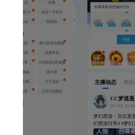
之滨
射雕
《蛋仔派对》全国总决赛
丰厚奖励等您抽
(0/15)
2.0
决战！平安京
行动
阴阳师
游
抽奖
无间
梦幻西游电脑版
狂潮
漫威争锋
世界
大话西游2经典版
幽魂
逆水寒
主播动态
精彩视频
荒野行动PC模拟器
天下端游
世界
大话2免费版
CC梦逍遥
乐
05-08 20:43
山西
梦幻西游：百亿更新七星天地封
幻西游日常# #梦幻五开# #梦