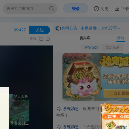
登录
历史
下载
开
直播公告:
主播很懒，啥也没写～
27
关注
贵宾席
活动
举报
神宠派对
梦幻预测
人格
系统消息：
欢迎来到
CC梦逍遥
的直播间，感谢
捧场！
【重播】2026IVL夏季赛常规赛W9D4
系统消息：
平台坚决维护⻘少年群体精神⽂明健