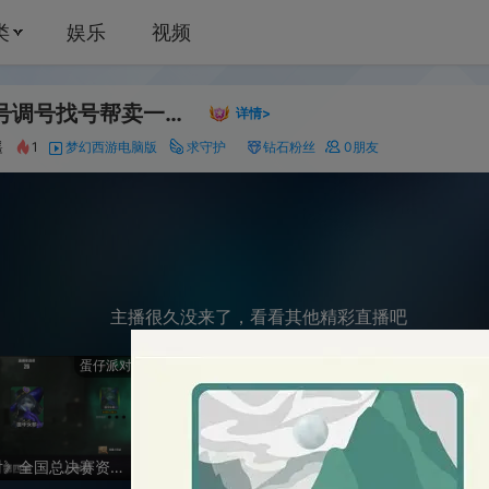
娱乐
视频
估号配号调号找号帮卖一条龙服务
994
详情>
幻西游电脑版
求守护
钻石粉丝
0
朋友
主播很久没来了，看看其他精彩直播吧
蛋仔派对
明日之后
第五
《蛋仔派对》全国总决赛资格赛-逃出惊魂夜
换cc时装（回放）