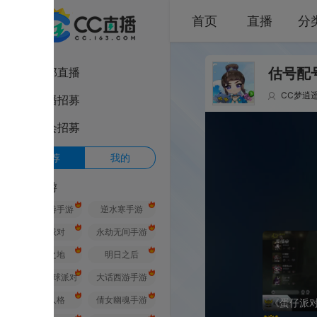
首页
直播
分类
部直播
CC梦逍遥
1
梦
播招募
会招募
荐
我的
游
游手游
逆水寒手游
派对
永劫无间手游
之地
明日之后
球派对
大话西游手游
人格
倩女幽魂手游