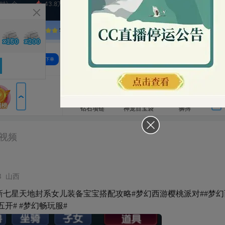
43.8万
9929-Star
1.5万
第五人格赛事
3
CC
直播
BNJW
包裹
钻石项链
神宠百宝袋
狮搏
横扫千军
如来神掌
神宠合击
圣王现世
战神凯旋
审判者降临
系女儿装备宝宝搭配攻略#梦幻西游樱桃派对##梦幻西游电脑版#
幻畅玩服#
粉丝卡
火箭
超级火箭