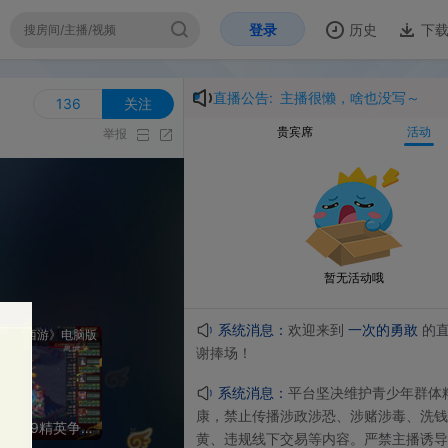
登录
历史
下载
开
直播公告:
主播很懒，啥也没写～
6
关注
贵宾席
活动
举报
暂无活动哦
系统消息：
欢迎来到
一次的勇敢
的直播间，感
脑版
谢捧场！
系统消息：
平台坚决维护⻘少年群体精神⽂明健
康，禁⽌传播涉政涉恐、涉赌涉毒、洗钱诈骗、涉
【重播】群雄逐鹿X9精英争霸赛-第五赛季正式赛
黄、违规线下交易等内容。严禁主播诱导未成年⼈