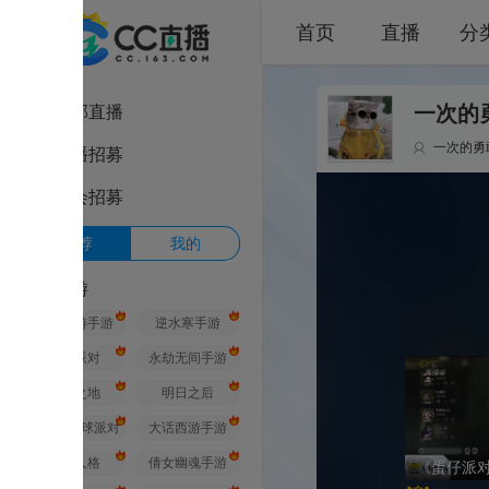
首页
直播
分类
部直播
一次的勇敢的直
一次的勇敢
1
播招募
会招募
荐
我的
游
游手游
逆水寒手游
派对
永劫无间手游
之地
明日之后
球派对
大话西游手游
人格
倩女幽魂手游