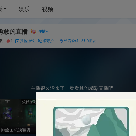
娱乐
视频
播
13
详情>
其他游戏
求守护
钻石粉丝
0
朋友
主播很久没来了，看看其他精彩直播吧
蛋仔派对
明日之后
《梦幻西游》电
《蛋仔派对》全国总决赛资格赛-逃出惊魂夜
换cc时装（回放）