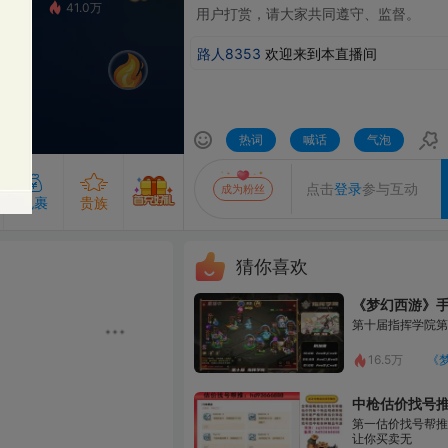
1.0万
⽤户打赏，请⼤家共同遵守、监督。
路人8353
欢迎来到本直播间
热词
喊话
气泡
发送
点击
登录
参与互动
成为粉丝
贵族
猜你喜欢
《梦幻西游》手游赛事
成为主播的守护即可解锁守护专属气泡
专属的发言气泡，聊天更出众
粉丝团50级及以上解锁
第十届指挥学院第二轮
查看粉丝团
开通贵族
开通守护
16.5万
《梦幻西游》手游
中枪估价找号推号
第一估价找号帮推 物价把控师
让你买卖无