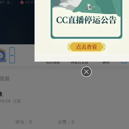
43.3万
9929-Star
1.5万
群雄逐鹿超级联赛S5-常规赛
4
包裹
钻石项链
神宠百宝袋
狮搏
横扫千军
如来神掌
神宠合击
圣王现世
战神凯旋
审判者降临
论：
0
点赞：
0
告白花束
粉丝卡
梦幻金币