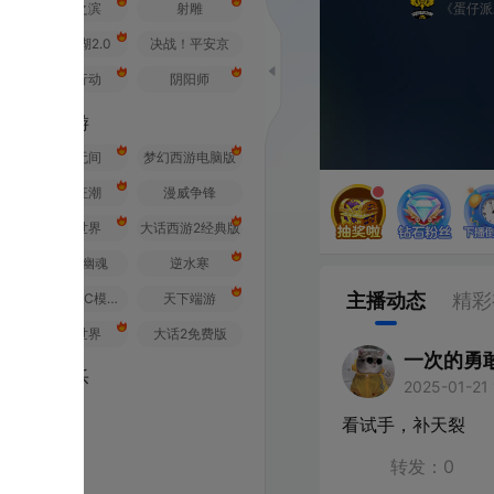
之滨
射雕
《蛋仔派对》全国总决赛
2.0
决战！平安京
行动
阴阳师
游
无间
梦幻西游电脑版
狂潮
漫威争锋
世界
大话西游2经典版
幽魂
逆水寒
主播动态
精彩视频
荒野行动PC模拟器
天下端游
世界
大话2免费版
一次的勇敢
乐
2025-01-21 16:08
江苏
看试手，补天裂
转发：
0
评