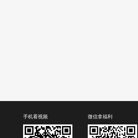
手机看视频
微信拿福利