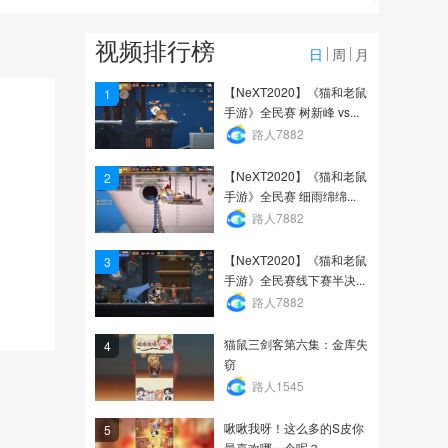
15
视频排行榜
巅峰是真饿了充点米吧 第
日
周
月
2段
【NeXT2020】《猫和老鼠
1
66
手游》全民赛 树新峰 vs...
路人7882
巅峰是真饿了充点米吧 第
1段
【NeXT2020】《猫和老鼠
2
11
手游》全民赛 细雨绵绵...
路人7882
【NeXT2020】《猫和老鼠
3
手游》全民赛线下赛半决...
路人7882
猫鼠三剑客第六集：金库失
4
窃
路人1545
啾啾我呀！这么多的S皮你
5
最喜欢哪一个呢？