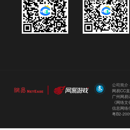
公司简介
网易CC
广州网易计
《网络文化
信息网络
粤B2-200