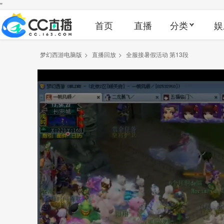
"
首页
直播
分类
娱
梦幻西游电脑版
>
直播回放
>
全服接暑假活动 第13段