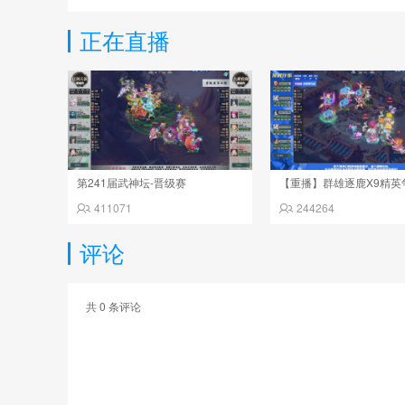
正在直播
第241届武神坛-晋级赛
411071
244264
评论
共
0
条评论