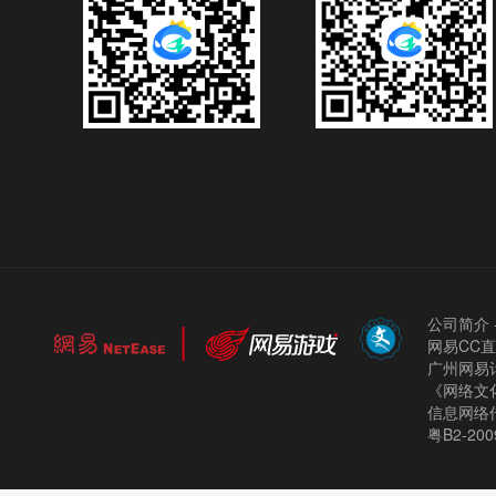
公司简介
网易CC
广州网易计
《网络文化
信息网络
粤B2-200