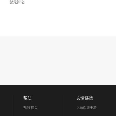
暂无评论
帮助
友情链接
视频首页
大话西游手游