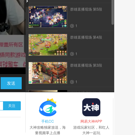
群雄直播现场 第5段
1
群雄直播现场 第4段
1
群雄直播现场 第3段
1
发送
群雄直播现场 第2段
关注
1
手机CC
群雄直播现场 第1段
网易大神APP
大神攻略独家放送，海
游戏玩家社区，和红人
量视频掌上点播
大神一起玩