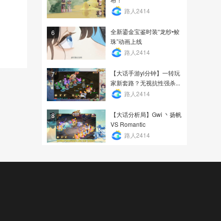
路人2414
全新鎏金宝鉴时装“龙纱•鲛
6
珠”动画上线
路人2414
【大话手游yi分钟】一转玩
7
家新套路？无视抗性强杀...
路人2414
【大话分析局】Gwi 丶扬帆
8
VS Romantic
路人2414