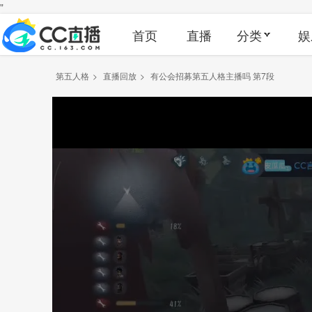
"
首页
直播
分类
娱
第五人格
>
直播回放
>
有公会招募第五人格主播吗 第7段