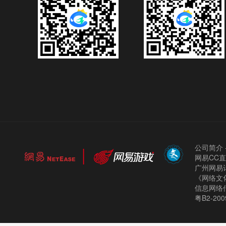
公司简介
网易CC
广州网易计
《网络文化
信息网络
粤B2-200