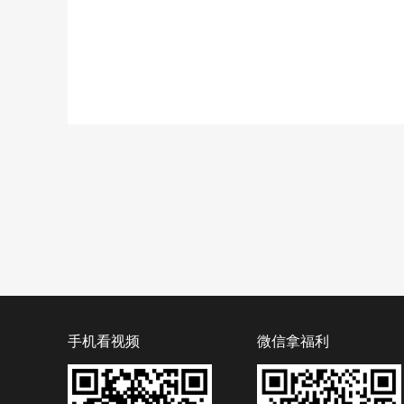
手机看视频
微信拿福利