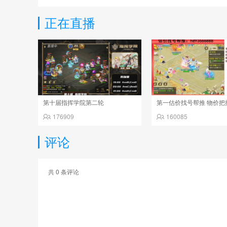
正在直播
第十届指挥学院第二轮
176909
160085
评论
共
0
条评论