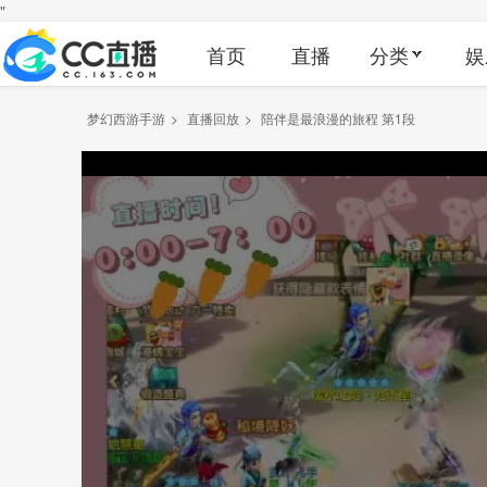
"
首页
直播
分类
娱
梦幻西游手游
>
直播回放
>
陪伴是最浪漫的旅程 第1段