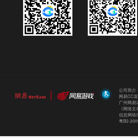
公司简介
网易CC
广州网易计
《网络文化
信息网络
粤B2-200