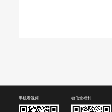
手机看视频
微信拿福利