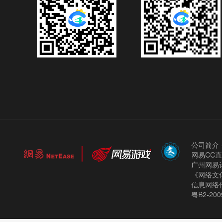
公司简介
网易CC
广州网易计
《网络文化
信息网络
粤B2-200