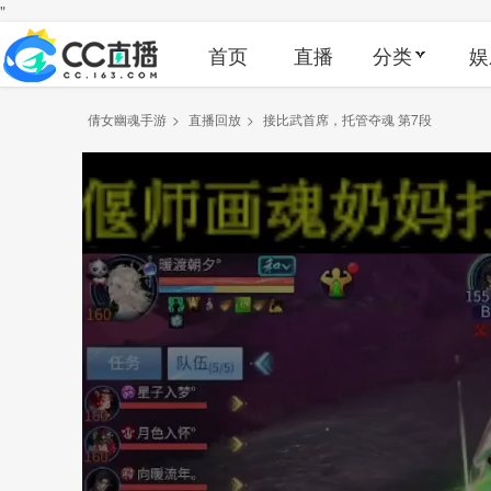
"
首页
直播
分类
娱
倩女幽魂手游
>
直播回放
>
接比武首席，托管夺魂 第7段