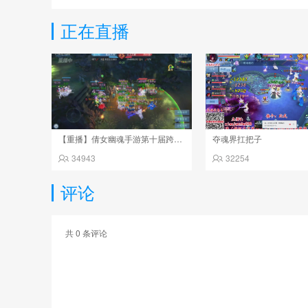
正在直播
【重播】倩女幽魂手游第十届跨服帮会联赛决赛day4
夺魂界扛把子
34943
32254
评论
共
0
条评论