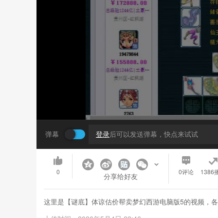
弹幕
登录
后可以发送弹幕，快点来试试
0
0
评论
1386
分享给好友
这里是【谜底】体谅估价帮卖梦幻西游电脑版5的视频，