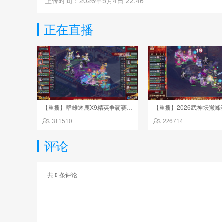
上传时间：2026年5月4日 22:46
正在直播
【重播】群雄逐鹿X9精英争霸赛-第五赛季正式赛
311510
226714
评论
共
0
条评论