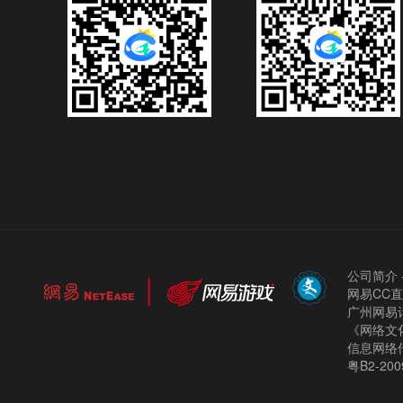
公司简介
网易CC
广州网易计
《网络文化
信息网络
粤B2-200