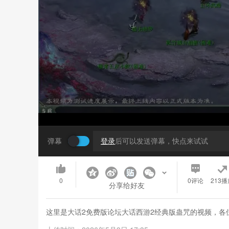
弹幕
登录
后可以发送弹幕，快点来试试
0
0
评论
213播
分享给好友
这里是大话2免费版论坛大话西游2经典版蛊咒的视频，各