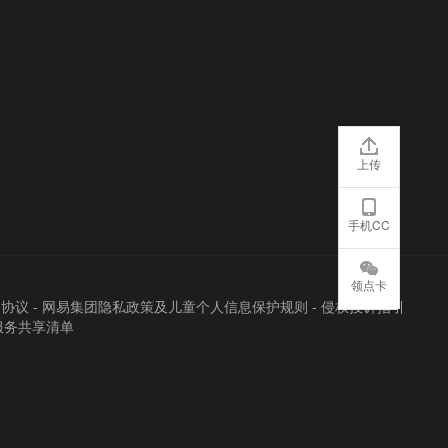
上传
手机CC
领点卡
户协议
-
网易集团隐私政策及儿童个人信息保护规则
-
侵权投诉指引
服务共享清单