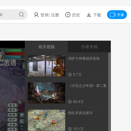
登录
| 注册
历史
下载
开播
相关视频
作者专辑
鸡驴大神勇战开发组
5.7万
《大话之少年游》第二集
62.4万
惜红衣攻击展示
13.1万