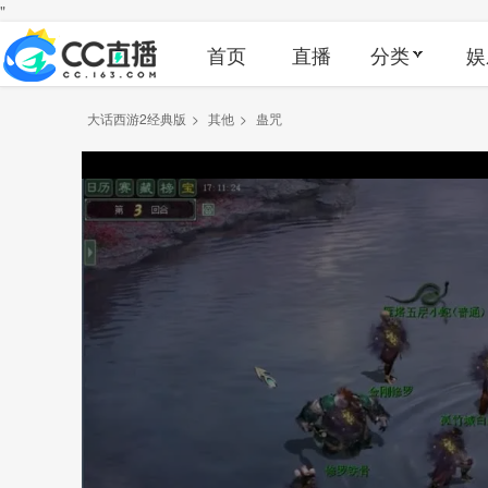
"
首页
直播
分类
娱
大话西游2经典版
>
其他
>
蛊咒