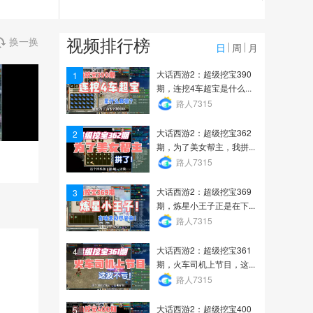
5212
宝鉴
视频排行榜
换一换
日
周
月
5.7万
大话西游2：超级挖宝390
1
期，连挖4车超宝是什么...
新技能祸福一念战斗状态
路人7315
展示
大话西游2：超级挖宝362
2
3.6万
期，为了美女帮主，我拼...
路人7315
大话西游2：超级挖宝369
3
期，炼星小王子正是在下...
路人7315
大话西游2：超级挖宝361
4
期，火车司机上节目，这...
路人7315
大话西游2：超级挖宝400
5