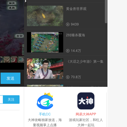
黄金兽世界观
9439
2转睡杀覆海
14.4万
《大话之少年游》第一集
70.8万
发送
大话西游2 2019鎏金宝鉴
龙兔实战视频
关注
4.3万
手机CC
蝴蝶仙子世界观
网易大神APP
大神攻略独家放送，海
游戏玩家社区，和红人
量视频掌上点播
大神一起玩