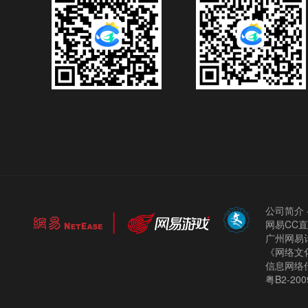
公司简介
网易CC
广州网易计
《网络文化
信息网络
粤B2-200