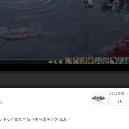
大话2免费版论坛
216
放
位小伙伴喜欢的就点击分享关注发弹幕～