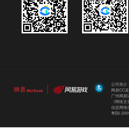
公司简介
网易CC
广州网易计
《网络文化
信息网络
粤B2-200