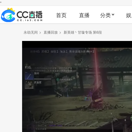
"
首页
直播
分类
娱
永劫无间
>
直播回放
>
新英雄丶甘璇专场 第6段