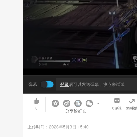
弹幕
登录
后可以发送弹幕，快点来试试
0
0
评论
39播
分享给好友
上传时间：2026年5月3日 15:40