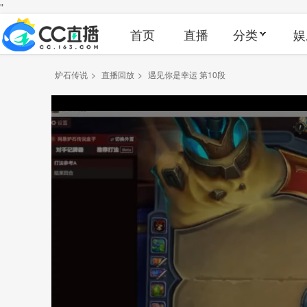
"
首页
直播
分类
娱
炉石传说
>
直播回放
>
遇见你是幸运 第10段