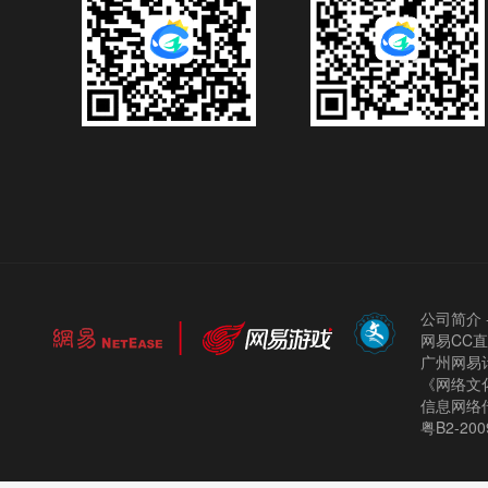
公司简介
网易CC
广州网易计
《网络文化
信息网络
粤B2-200