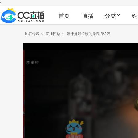
"
首页
直播
分类
娱
炉石传说
>
直播回放
>
陪伴是最浪漫的旅程 第3段