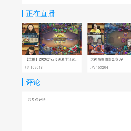
正在直播
【重播】2026炉石传说夏季预选赛Day6
大神巅峰团赏金赛S9
159018
153264
评论
共
0
条评论