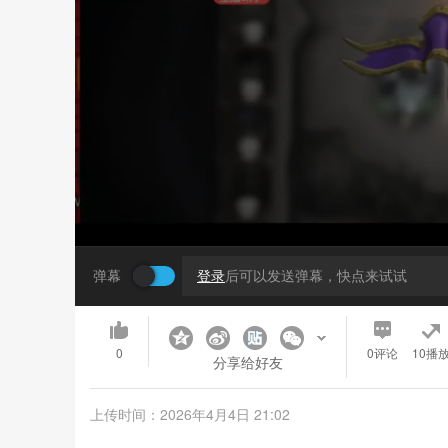
弹幕
登录
后可以发送弹幕，快点来试试
0
0
评论
10播
分享给好友
上传时间：2026年4月4日 21:02