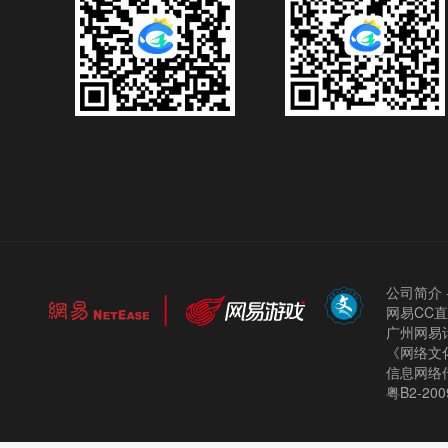
公司简介
网易CC
广州网易计
《网络文化
信息网络
粤B2-200