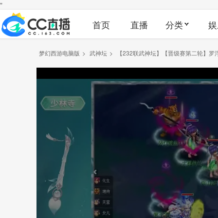
"
首页
直播
分类
娱
梦幻西游电脑版
>
武神坛
>
【232联武神坛】【晋级赛第二轮】罗