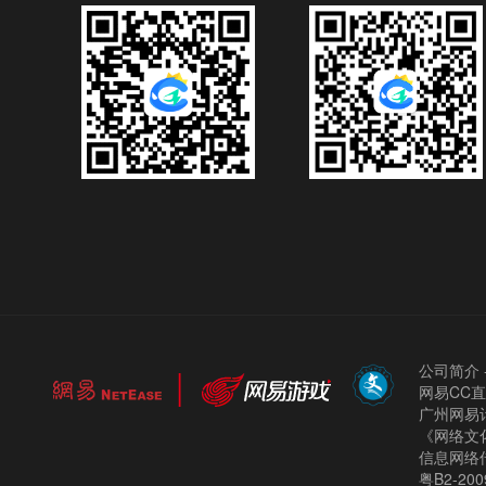
公司简介
网易CC
广州网易计
《网络文化
信息网络
粤B2-200