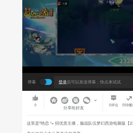
弹幕
登录
后可以发送弹幕，快点来试试
0
0
评论
559播
分享给好友
这里是º绝恋 ²ބ 招优质主播，服战队伍梦幻西游电脑版【232联武神坛】【晋级赛第二轮】罗浮山VS少林寺【CC情报站】的视频，各位小伙伴