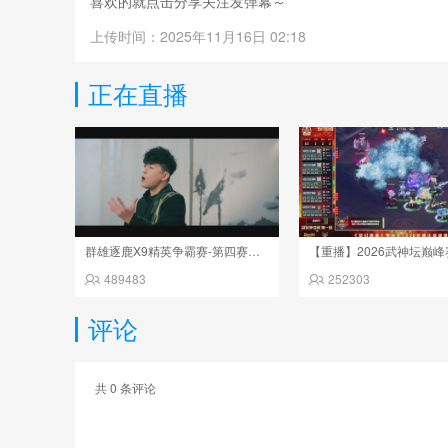
喜欢的就点击分享关注发弹幕～
上传时间：2025年11月16日 02:18
正在直播
群雄逐鹿X9精英争霸赛-第四赛季决赛
489483
252303
评论
共
0
条评论