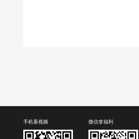
手机看视频
微信拿福利