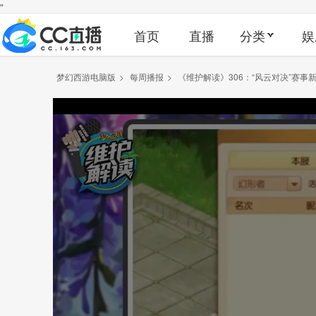
"
首页
直播
分类
娱
梦幻西游电脑版
>
每周播报
>
《维护解读》306：“风云对决”赛