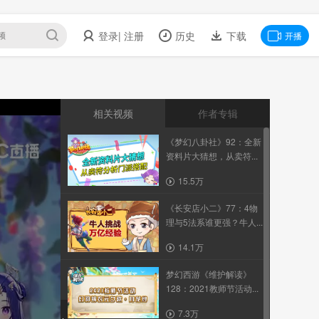
登录
| 注册
历史
下载
开播
相关视频
作者专辑
《梦幻八卦社》92：全新
资料片大猜想，从卖符...
15.5万
《长安店小二》77：4物
理与5法系谁更强？牛人...
14.1万
梦幻西游《维护解读》
128：2021教师节活动...
7.3万