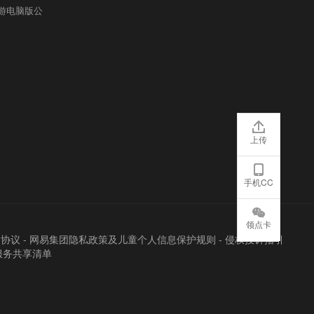
游电脑版公
上传
手机CC
领点卡
户协议
-
网易集团隐私政策及儿童个人信息保护规则
-
侵权投诉指引
服务共享清单