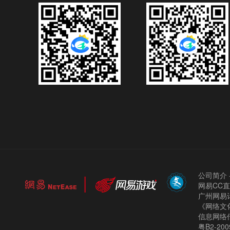
公司简介
网易CC
广州网易计
《网络文化
信息网络
粤B2-200