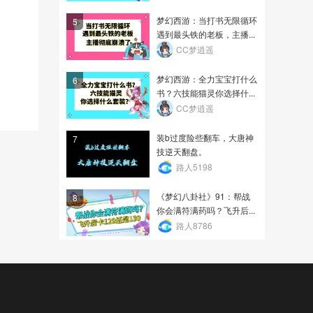
梦幻西游：当打书无限循环
5
遇到最头铁的老板，主播...
CC梦逍遥
梦幻西游：全力宝宝打什么
6
书？六技能猫灵你选择什...
CC梦逍遥
装b过度险些翻车，大唐神
7
技逆天翻盘。
路人5198
《梦幻八卦社》91：帮战
8
你会满符满药吗？飞升后...
路人8786