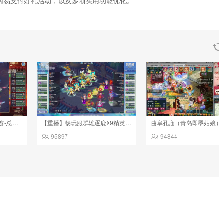
，网易支付好礼活动，以及多项实用功能优化。
【重播】2026武神坛巅峰赛-总决赛
【重播】畅玩服群雄逐鹿X9精英争霸赛-第三赛季决赛
曲阜孔庙（青岛即墨姑娘
95897
94844