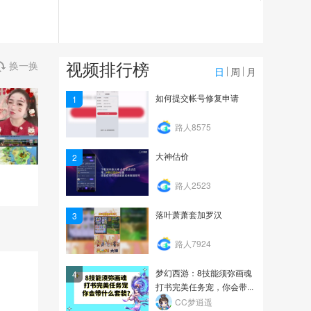
20.8万
《梦幻八卦社》91：帮战
你会满符满药吗？飞升...
视频排行榜
换一换
20.1万
日
周
月
《梦幻八卦社》88：所谓
如何提交帐号修复申请
1
富贵险中求，“单身狗”...
路人8575
28.0万
大神估价
2
）
路人2523
落叶萧萧套加罗汉
3
路人7924
梦幻西游：8技能须弥画魂
4
打书完美任务宠，你会带...
CC梦逍遥