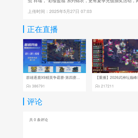
虫”祥瑞，“彩缕盈福”系列锦衣，更有夏季充值抽奖活动
上传时间：2025年5月27日 07:03
正在直播
群雄逐鹿X9精英争霸赛-第四赛季决赛
386791
217211
评论
共
0
条评论