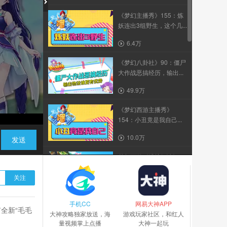
《梦幻主播秀》155：炼
妖连出3组野生，这个几...
6.4万
《梦幻八卦社》90：僵尸
大作战恶搞经历，输出...
49.9万
《梦幻西游主播秀》
154：小丑竟是我自己...
10.0万
发送
梦幻西游《维护解读》
124：七夕活动正式开...
关注
20.5万
手机CC
梦幻西游《维护解读》
网易大神APP
全新“毛毛
大神攻略独家放送，海
127：...
游戏玩家社区，和红人
量视频掌上点播
大神一起玩