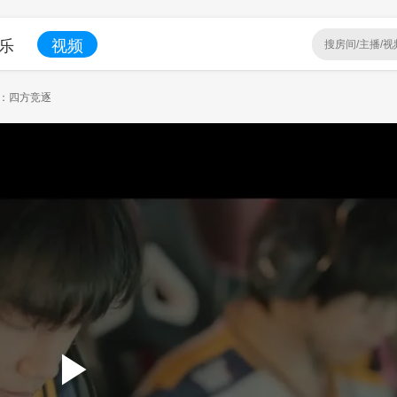
乐
视频
ase：四方竞逐