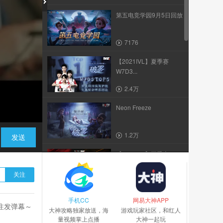
第五电竞学园9月5日回放
7176
【2021IVL】夏季赛
W7D3...
2.4万
Neon Freeze
1.2万
发送
【2021IVL】夏季赛
W7D3 Weibo vs ACT...
关注
2462
手机CC
Like a Boss - Flores
网易大神APP
关注发弹幕～
大神攻略独家放送，海
游戏玩家社区，和红人
量视频掌上点播
大神一起玩