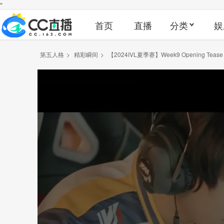
"
首页
直播
分类
娱
第五人格
>
精彩瞬间
>
【2024IVL夏季赛】Week9 Opening Te