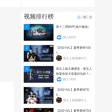
14.0万
第五人格，黑科技之雾刀
视频排行榜
小技巧，学会隔墙刀真...
日
周
月
11.2万
第十二周MVP(成片修改)
1
狼妹信箱 | 487：减肥小
路人8220
秘诀是少吃多餐多运动
【2021IVL】夏季赛W10D
2
9552
1...
第五人格视频中心
第五人格主播课堂：第五人
3
格耍杂技才是最好玩的？...
路人1832
【2021IVL】夏季赛W7D
4
3...
第五人格视频中心
【2021IVL】夏季赛W7D3
5