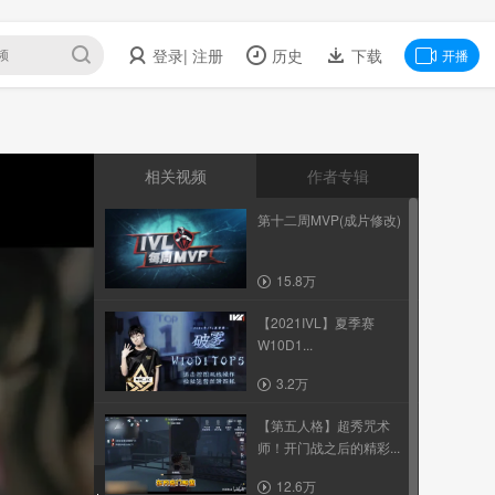
登录
| 注册
历史
下载
开播
相关视频
作者专辑
第十二周MVP(成片修改)
15.8万
【2021IVL】夏季赛
W10D1...
3.2万
【第五人格】超秀咒术
师！开门战之后的精彩...
12.6万