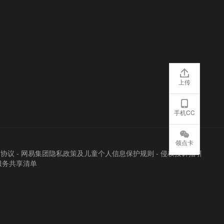
上传
手机CC
领点卡
户协议
-
网易集团隐私政策及儿童个人信息保护规则
-
侵权投诉指引
服务共享清单