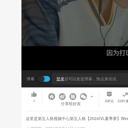
弹幕
登录
后可以发送弹幕，快点来试试
1
0
评论
2391
分享给好友
这里是第五人格视频中心第五人格【2024IVL夏季赛】Wee