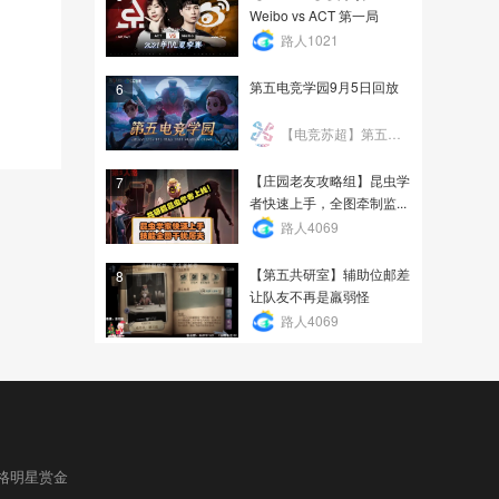
Weibo vs ACT 第一局
路人1021
第五电竞学园9月5日回放
6
【电竞苏超】第五人格项目
【庄园老友攻略组】昆虫学
7
者快速上手，全图牵制监...
路人4069
【第五共研室】辅助位邮差
8
让队友不再是羸弱怪
路人4069
格明星赏金