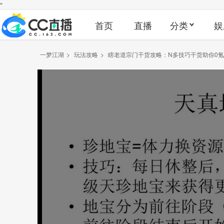
"
首页
直播
分类
娱
一梦江湖
>
玩法攻略
>
瞎老道宗门干货攻略：N多技巧干货助你0