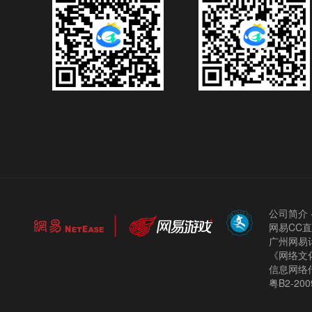
公司简介
网易CC
广州网易计
《网络文化
信息网络
粤B2-200