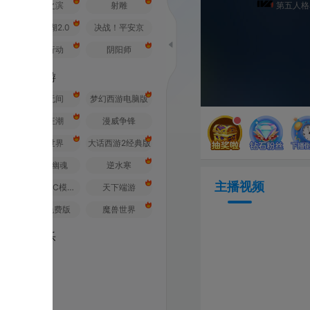
之滨
射雕
第五人格赛事
2.0
决战！平安京
行动
阴阳师
游
无间
梦幻西游电脑版
狂潮
漫威争锋
世界
大话西游2经典版
幽魂
逆水寒
主播视频
荒野行动PC模拟器
天下端游
免费版
魔兽世界
乐