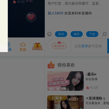
51.1万
⽤户打赏，请⼤家共同遵守、监督。
路人5805
欢迎来到本直播间
热词
喊话
气泡
发送
点击
登录
参与互动
成为粉丝
贵族
猜你喜欢
♪凝乐n
成为主播的守护即可解锁守护专属气泡
专属的发言气泡，聊天更出众
粉丝团50级及以上解锁
好运加满
查看粉丝团
开通贵族
开通守护
10.2万
娱乐
✧灵泽清秋ㅤぅ
可乐要加冰，爱我要走心