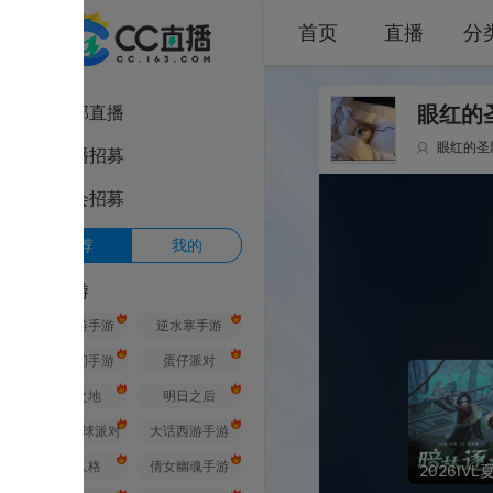
首页
直播
分类
部直播
眼红的圣影的直
眼红的圣影
1
播招募
会招募
荐
我的
游
游手游
逆水寒手游
间手游
蛋仔派对
之地
明日之后
球派对
大话西游手游
人格
倩女幽魂手游
2026IVL夏季赛附加赛D