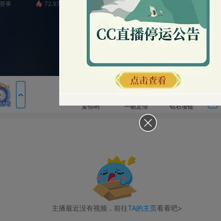
72.9万
小八『傲世』
3.4万
《蛋仔派对》全国总决赛
包裹
爱你哟
一吻定情
钻石项链
神宠百宝袋
审判者降临
战神凯旋
圣王现世
狮搏
神宠合击
主播最近没有视频，前往
TA的主页
看看吧>
横扫千军
如来神掌
甜心爱你