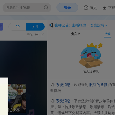
登录
历史
下载
开
直播公告:
主播很懒，啥也没写～
9
关注
贵宾席
活动
举报
暂无活动哦
系统消息：
欢迎来到
眼红的圣影
的直播间，感
派对
谢捧场！
系统消息：
平台坚决维护⻘少年群体精神⽂明健
康，禁⽌传播涉政涉恐、涉赌涉毒、洗钱诈骗、涉
第三届蛋仔派对全国总决赛巅峰派对决赛
黄、违规线下交易等内容。严禁主播诱导未成年⼈