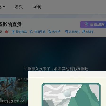
娱乐
视频
播
2
其他游戏
每日星值
求守护
钻石粉丝
0
朋友
主播很久没来了，看看其他精彩直播吧
第五人格
《梦幻西游》手游
蛋仔
ay1
接蜃境接托管