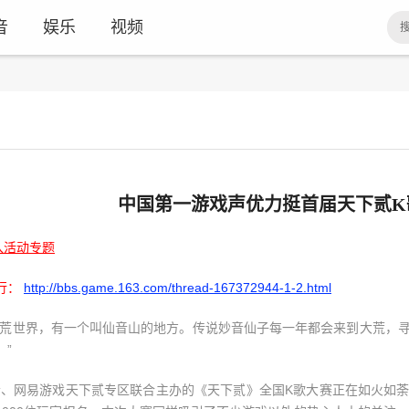
音
娱乐
视频
中国第一游戏声优力挺首届天下贰K
入活动专题
行：
http://bbs.game.163.com/thread-167372944-1-2.html
大荒世界，有一个叫仙音山的地方。传说妙音仙子每一年都会来到大荒，
。”
音、网易游戏天下贰专区联合主办的《天下贰》全国K歌大赛正在如火如