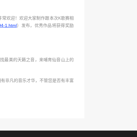
非常欢迎！欢迎大家制作跟本次K歌赛相
94-1.html
）发布，优秀作品将获得奖励
寻找最美的天籁之音，来哺育仙音山上的
拥有非凡的音乐才华，不管您是否有丰富