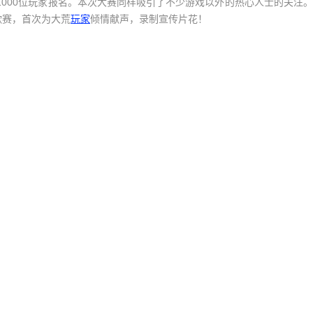
1000位玩家报名。本次大赛同样吸引了不少游戏以外的热心人士的关注。
歌赛，首次为大荒
玩家
倾情献声，录制宣传片花！