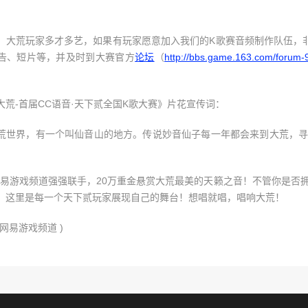
，大荒玩家多才多艺，如果有玩家愿意加入我们的K歌赛音频制作队伍，
告、短片等，并及时到大赛官方
论坛
（
http://bbs.game.163.com/forum-
大荒-首届CC语音·天下贰全国K歌大赛》片花宣传词：
荒世界，有一个叫仙音山的地方。传说妙音仙子每一年都会来到大荒，
。
网易游戏频道强强联手，20万重金悬赏大荒最美的天籁之音！不管你是否
，这里是每一个天下贰玩家展现自己的舞台！想唱就唱，唱响大荒！
：网易游戏频道)