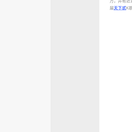
万，并有近
届
天下贰
K