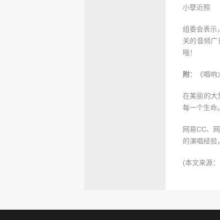
小孽近照
组委会表示
关的音频广
哦！
附
：《唱响
在美丽的大
每一个生命
网易CC、
的演唱经验
(本文来源